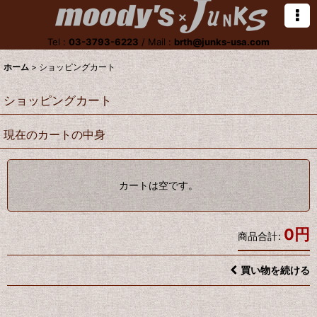
Tel :
03-3793-6223
/
Mail :
brth@junks-usa.com
ホーム
>
ショッピングカート
ショッピングカート
現在のカートの中身
カートは空です。
0
円
商品合計
:
買い物を続ける