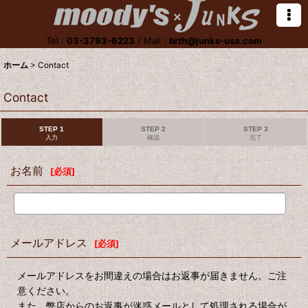
Tel :
03-3793-6223
/
Mail :
brth@junks-usa.com
ホーム
>
Contact
Contact
STEP 1
STEP 2
STEP 3
入力
確認
完了
お名前
[
必須
]
メールアドレス
[
必須
]
メールアドレスをお間違えの場合はお返事が届きません。ご注
意ください。
また、弊店からのお返事が迷惑メールとして処理される場合が