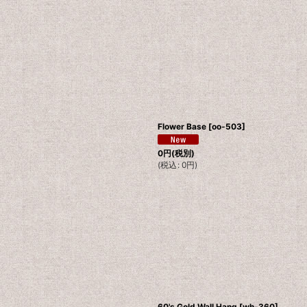
Flower Base
[
oo-503
]
0
円
(税別)
(
税込
:
0
円
)
60's Gold Wall Hang
[
wh-360
]