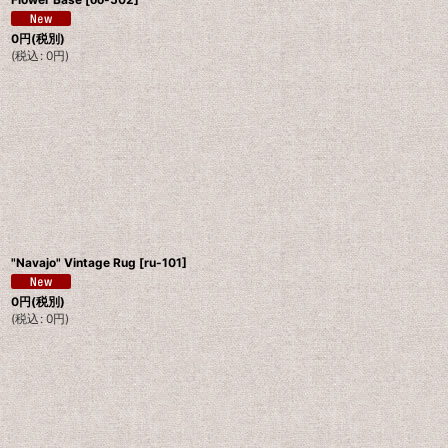
0
円
(税別)
(
税込
:
0
円
)
"Navajo" Vintage Rug
[
ru-101
]
0
円
(税別)
(
税込
:
0
円
)