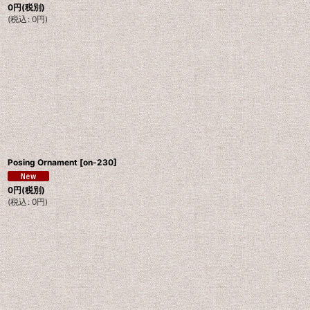
0
円
(税別)
(
税込
:
0
円
)
Posing Ornament
[
on-230
]
0
円
(税別)
(
税込
:
0
円
)