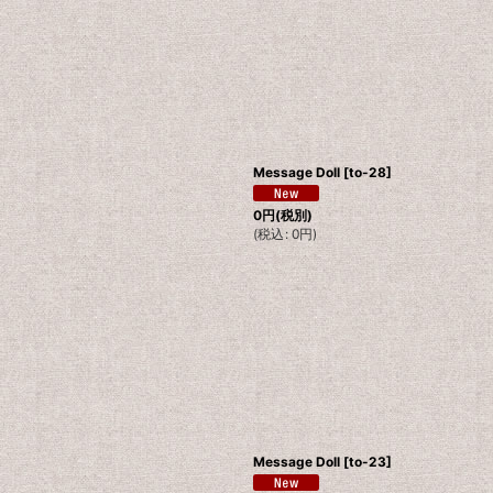
Message Doll
[
to-28
]
0
円
(税別)
(
税込
:
0
円
)
Message Doll
[
to-23
]