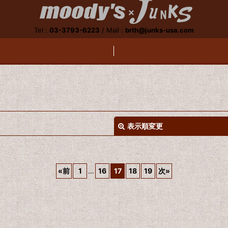
Tel :
03-3793-6223
/
Mail :
brth@junks-usa.com
表示順変更
«
前
1
...
16
17
18
19
次
»
絞り込む