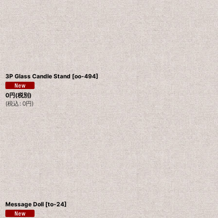
3P Glass Candle Stand
[
oo-494
]
0
円
(税別)
(
税込
:
0
円
)
Message Doll
[
to-24
]