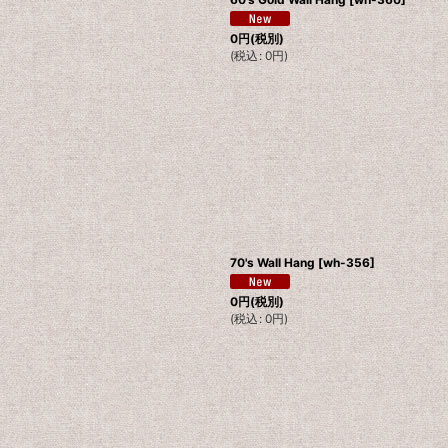
0
円
(税別)
(
税込
:
0
円
)
70's Wall Hang
[
wh-356
]
0
円
(税別)
(
税込
:
0
円
)