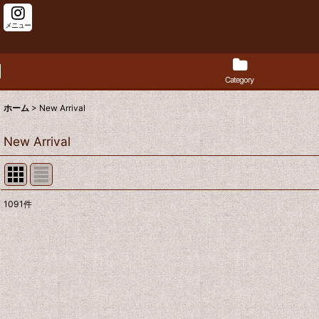
メニュー
Category
ホーム
>
New Arrival
New Arrival
1091
件
表示数
:
並び順
: