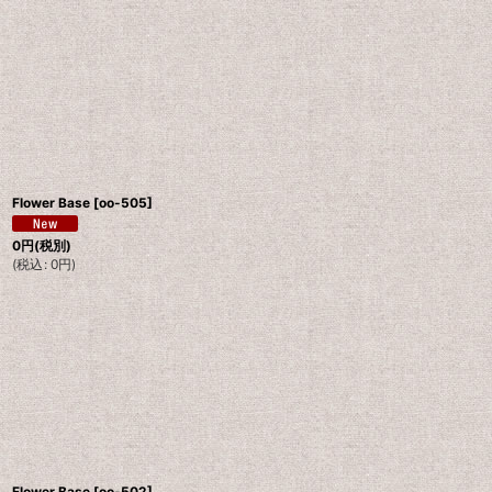
Flower Base
[
oo-505
]
0
円
(税別)
(
税込
:
0
円
)
Flower Base
[
oo-502
]