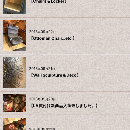
【Chairs & Locker】
2018
09
22
年
月
日
【Ottoman Chair…etc.】
2018
09
21
年
月
日
【Wall Sculpture & Deco】
2018
09
20
年
月
日
【LA買付け新商品入荷致しました。】
2018
09
12
年
月
日