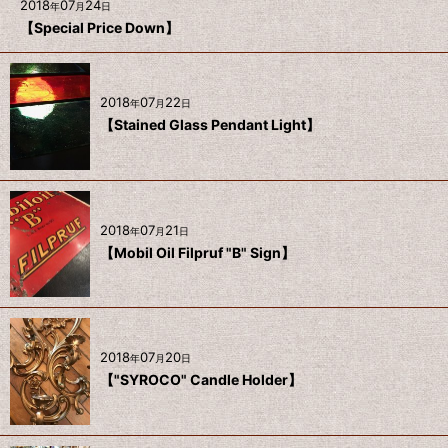
2018
07
24
年
月
日
【Special Price Down】
2018
07
22
年
月
日
【Stained Glass Pendant Light】
2018
07
21
年
月
日
【Mobil Oil Filpruf "B" Sign】
2018
07
20
年
月
日
【"SYROCO" Candle Holder】