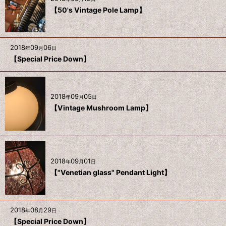
【50's Vintage Pole Lamp】
2018
09
06
年
月
日
【Special Price Down】
2018
09
05
年
月
日
【Vintage Mushroom Lamp】
2018
09
01
年
月
日
【"Venetian glass" Pendant Light】
2018
08
29
年
月
日
【Special Price Down】