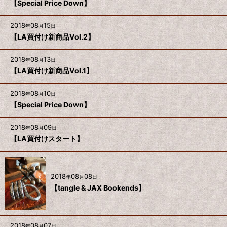
【Special Price Down】
2018
08
15
年
月
日
【LA買付け新商品Vol.2】
2018
08
13
年
月
日
【LA買付け新商品Vol.1】
2018
08
10
年
月
日
【Special Price Down】
2018
08
09
年
月
日
【LA買付けスタート】
2018
08
08
年
月
日
【tangle & JAX Bookends】
2018
08
07
年
月
日