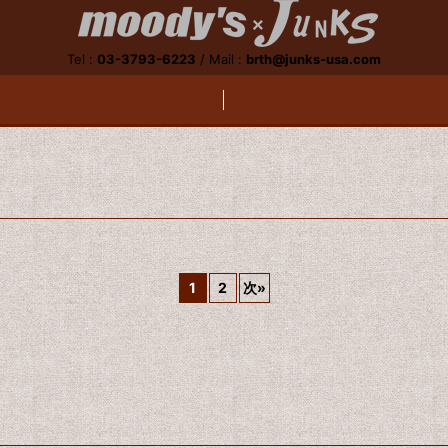
Tel :
03-3793-6223
/
Mail :
brth@junks-usa.com
1
2
次
»