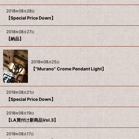
2018
08
28
年
月
日
【Special Price Down】
2018
08
27
年
月
日
【納品】
2018
08
25
年
月
日
【"Murano" Crome Pendant Light】
2018
08
21
年
月
日
【Special Price Down】
2018
08
19
年
月
日
【LA買付け新商品Vol.3】
2018
08
17
年
月
日