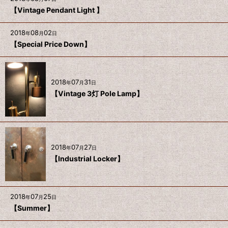
【Vintage Pendant Light 】
2018
08
02
年
月
日
【Special Price Down】
2018
07
31
年
月
日
【Vintage 3灯 Pole Lamp】
2018
07
27
年
月
日
【Industrial Locker】
2018
07
25
年
月
日
【Summer】