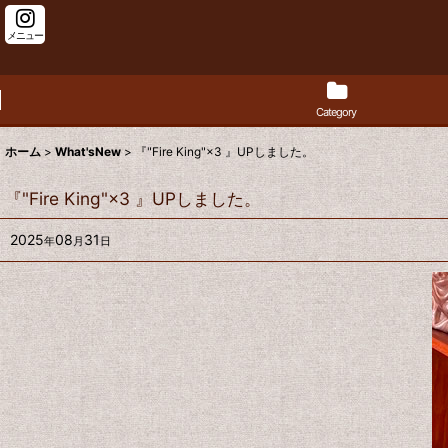
メニュー
Category
ホーム
>
What'sNew
>
『"Fire King"×3 』UPしました。
『"Fire King"×3 』UPしました。
2025
08
31
年
月
日