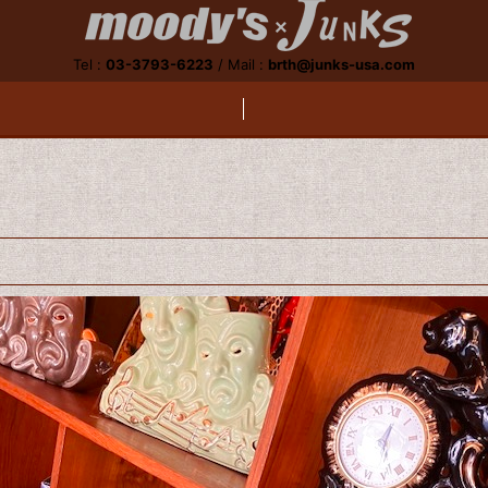
Tel :
03-3793-6223
/
Mail :
brth@junks-usa.com