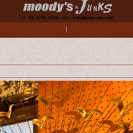
Tel :
03-3793-6223
/
Mail :
brth@junks-usa.com