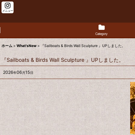
メニュー
Category
ホーム
>
What'sNew
>
『Sailboats & Birds Wall Sculpture 』UPしました。
『Sailboats & Birds Wall Sculpture 』UPしました。
2026
06
15
年
月
日