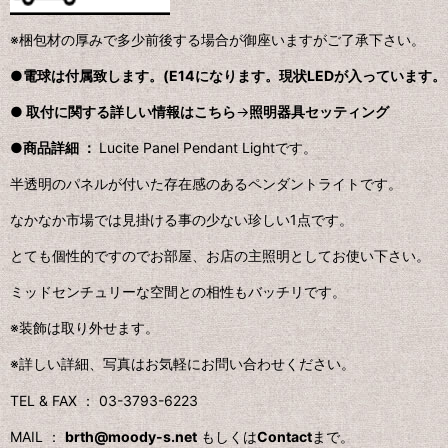
※梱包材の厚みで多少前後する場合が御座いますがご了承下さい。
●電球は付属致します。(E14になります。現状LEDが入っています。
●
取付に関する詳しい情報はこちら
→
照明器具セッティング
●商品詳細 ：
Lucite Panel Pendant Lightです。
半透明のパネルが付いた存在感のあるペンダントライトです。
なかなか市場では見掛ける事の少ない珍しい1点です。
とても個性的ですのでお部屋、お店の主照明としてお使い下さい。
ミッドセンチュリーな空間との相性もバッチリです。
※装飾は取り外せます。
※詳しい詳細、写真はお気軽にお問い合わせください。
TEL & FAX ： 03-3793-6223
MAIL ：
brth@moody-s.net
もしくは
Contact
まで。