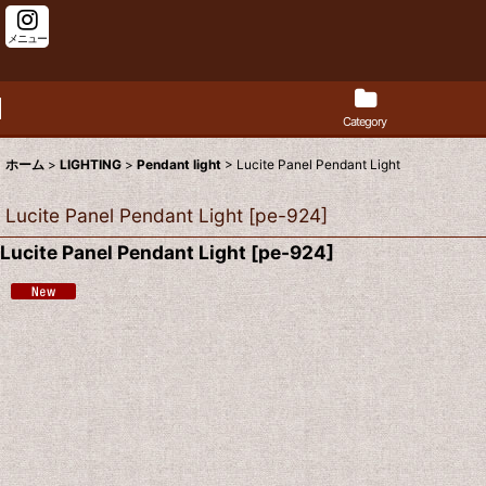
メニュー
Category
ホーム
>
LIGHTING
>
Pendant light
>
Lucite Panel Pendant Light
Lucite Panel Pendant Light
[
pe-924
]
Lucite Panel Pendant Light
[
pe-924
]