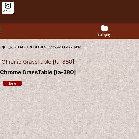
メニュー
Category
ホーム
>
TABLE & DESK
>
Chrome GrassTable
Chrome GrassTable
[
ta-380
]
Chrome GrassTable
[
ta-380
]