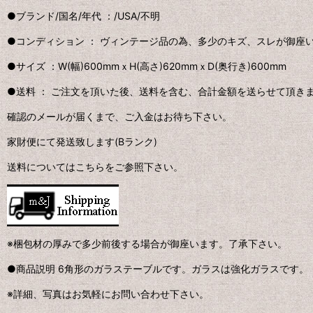
●ブランド/国名/年代 ：
/USA/不明
●コンディション ：
ヴィンテージ品の為、多少のキズ、スレが御座
●サイズ ：
W(幅)600mmｘH(高さ)620mmｘD(奥行き)600mm
●送料 ：
ご注文を頂いた後、送料を含む、合計金額を送らせて頂き
確認のメールが届くまで、ご入金はお待ち下さい。
家財便にて発送致します(Bランク)
送料についてはこちらをご参照下さい。
※梱包材の厚みで多少前後する場合が御座います。了承下さい。
●商品説明
6角形のガラステーブルです。ガラスは強化ガラスです。
※詳細、写真はお気軽にお問い合わせ下さい。