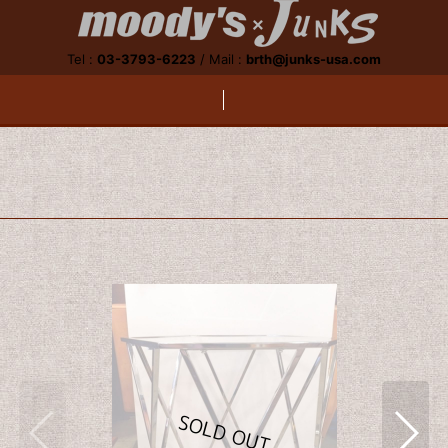
Tel :
03-3793-6223
/
Mail :
brth@junks-usa.com