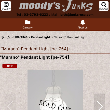
メニュー
商品検索
Tel :
03-3793-6223
/
Mail :
brth@junks-usa.com
Category
About Us
ホーム
>
LIGHTING
>
Pendant light
>
"Murano" Pendant Light
"Murano" Pendant Light
[
pe-754
]
"Murano" Pendant Light
[
pe-754
]