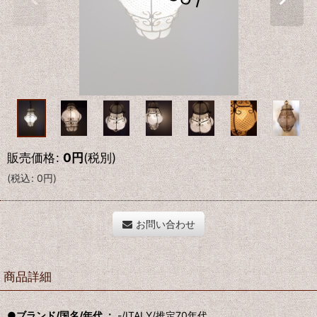
販売価格
:
0
円
(税別)
(
税込
:
0
円
)
お問い合わせ
商品詳細
●ブランド/国名/年代 ：
-/ITALY/推定70年代