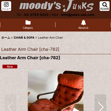
メニュー
商品検索
Tel :
03-3793-6223
/
Mail :
brth@junks-usa.com
Category
About Us
ホーム
>
CHAIR & SOFA
>
Leather Arm Chair
Leather Arm Chair
[
cha-782
]
Leather Arm Chair
[
cha-782
]