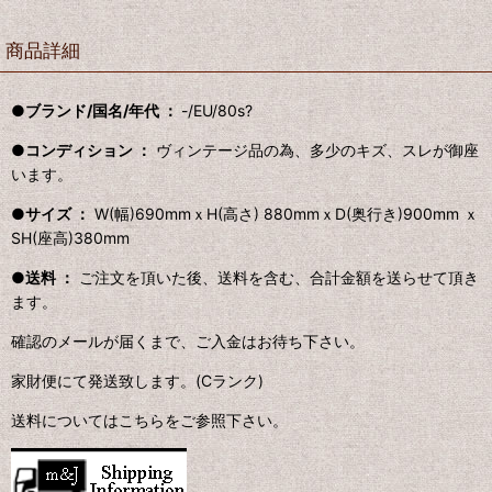
商品詳細
●ブランド/国名/年代 ：
-/EU/80s?
●コンディション ：
ヴィンテージ品の為、多少のキズ、スレが御座
います。
●サイズ ：
W(幅)690mmｘH(高さ) 880mmｘD(奥行き)900mm
ｘ
SH(座高)380mm
●送料 ：
ご注文を頂いた後、送料を含む、合計金額を送らせて頂き
ます。
確認のメールが届くまで、ご入金はお待ち下さい。
家財便にて発送致します。(Cランク)
送料についてはこちらをご参照下さい。