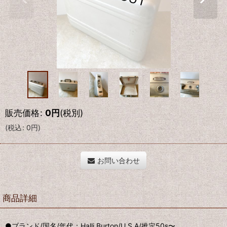
販売価格
:
0
円
(税別)
(
税込
:
0
円
)
お問い合わせ
商品詳細
●ブランド/国名/年代：Halli Burton/U.S.A/推定50s〜