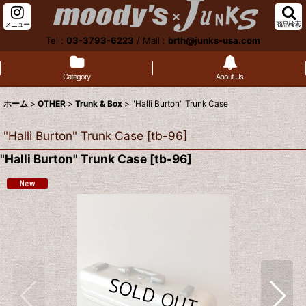
メニュー
商品検索
Tel :
03-3793-6223
/
Mail :
brth@junks-usa.com
Category
About Us
ホーム
>
OTHER
>
Trunk & Box
>
"Halli Burton" Trunk Case
"Halli Burton" Trunk Case
[
tb-96
]
"Halli Burton" Trunk Case
[
tb-96
]