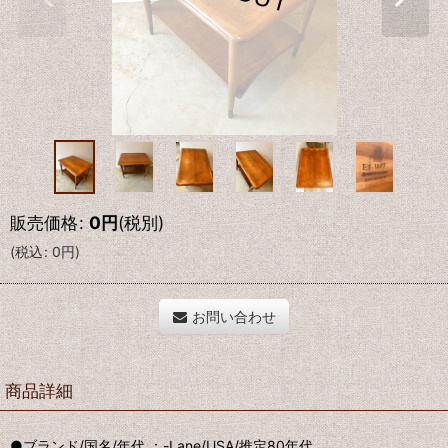
販売価格
:
0
円
(税別)
(
税込
:
0
円
)
お問い合わせ
商品詳細
●ブランド/国名/年代 ：-
Lane/USA/推定80年代