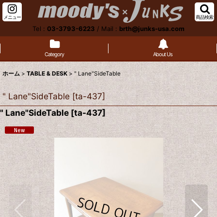
メニュー
商品検索
Tel :
03-3793-6223
/
Mail :
brth@junks-usa.com
Category
About Us
ホーム
>
TABLE & DESK
>
" Lane"SideTable
" Lane"SideTable
[
ta-437
]
" Lane"SideTable
[
ta-437
]