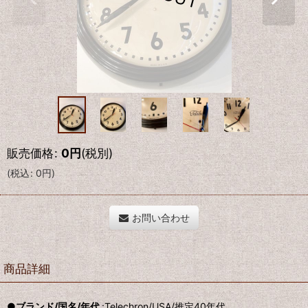
販売価格
:
0
円
(税別)
(
税込
:
0
円
)
お問い合わせ
商品詳細
●ブランド/国名/年代
:Telechron/USA/推定40年代