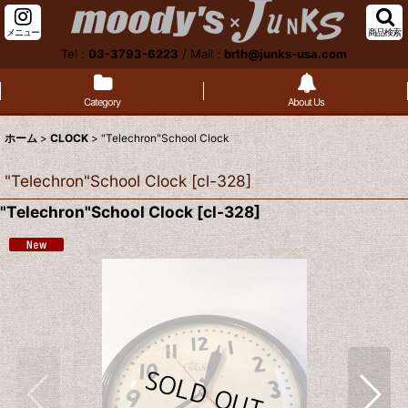
メニュー
商品検索
Tel :
03-3793-6223
/
Mail :
brth@junks-usa.com
Category
About Us
ホーム
>
CLOCK
>
"Telechron"School Clock
"Telechron"School Clock
[
cl-328
]
"Telechron"School Clock
[
cl-328
]