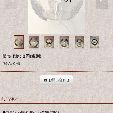
販売価格
:
0
円
(税別)
(
税込
:
0
円
)
お問い合わせ
商品詳細
●ブランド/国名/年代：-/?/推定80?