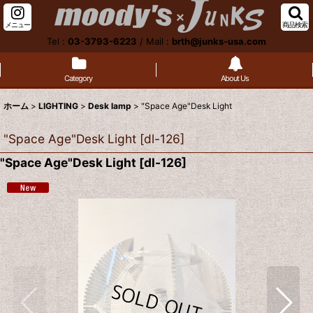
メニュー
商品検索
Tel :
03-3793-6223
/
Mail :
brth@junks-usa.com
Category
About Us
ホーム
>
LIGHTING
>
Desk lamp
>
"Space Age"Desk Light
"Space Age"Desk Light
[
dl-126
]
"Space Age"Desk Light
[
dl-126
]