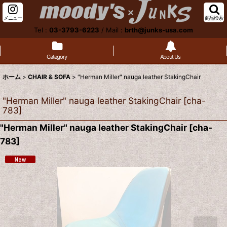
メニュー
商品検索
Tel :
03-3793-6223
/
Mail :
brth@junks-usa.com
Category
About Us
ホーム
>
CHAIR & SOFA
>
"Herman Miller" nauga leather StakingChair
"Herman Miller" nauga leather StakingChair
[
cha-
783
]
"Herman Miller" nauga leather StakingChair
[
cha-
783
]