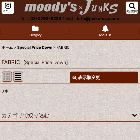
メニュー
商品検索
Tel :
03-3793-6223
/
Mail :
brth@junks-usa.com
Category
About Us
ホーム
>
Special Price Down
>
FABRIC
FABRIC
[
Special Price Down
]
表示順変更
閉じる
0
件
サブカテゴリ
:
表示数
:
カテゴリで絞り込む
並び順
:
FABRIC (全商品)