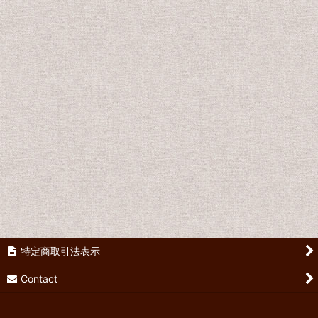
Fabric
絞り込む
Pillowcase
Percale Sheet
Tablecloth
Curtain
特定商取引法表示
Contact