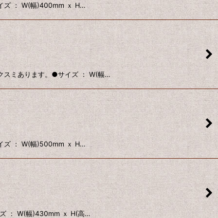
： W(幅)400mm ｘ H…
ビクスミあります。●サイズ ： W(幅…
： W(幅)500mm ｘ H…
 W(幅)430mm ｘ H(高…