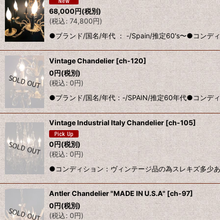
68,000
円
(税別)
(
税込
:
74,800
円
)
●ブランド/国名/年代 ： -/Spain/推定60's〜●
Vintage Chandelier
[
ch-120
]
0
円
(税別)
(
税込
:
0
円
)
●ブランド/国名/年代：-/SPAIN/推定60年代●コンデ
Vintage Industrial Italy Chandelier
[
ch-105
]
0
円
(税別)
(
税込
:
0
円
)
●コンディション：ヴィンテージ品の為スレキズ多少あります。
Antler Chandelier "MADE IN U.S.A"
[
ch-97
]
0
円
(税別)
(
税込
:
0
円
)