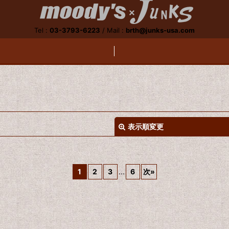
Tel :
03-3793-6223
/
Mail :
brth@junks-usa.com
表示順変更
1
2
3
...
6
次
»