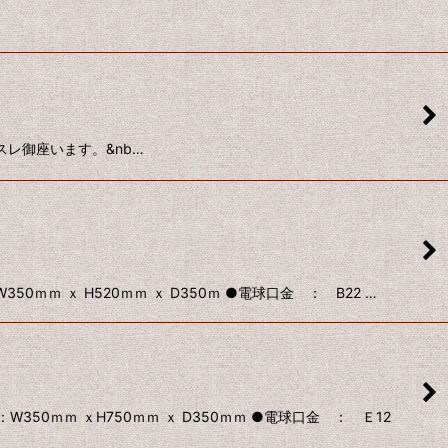
ズ、スレ御座います。&nb…
ｍｍ ｘ H520ｍｍ ｘ D350ｍ ●電球口金 ： B22 …
350ｍｍ ｘH750ｍｍ ｘ D350ｍｍ ●電球口金 ： Ｅ12