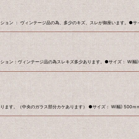
コンディション ： ヴィンテージ品の為、多少のキズ、スレが御座います。●サイズ 
ィション：ヴィンテージ品の為スレキズ多少あります。●サイズ： W(幅) 550ｍ
（中央のガラス部分カケあります） ●サイズ： W(幅) 500ｍｍ ｘ H(