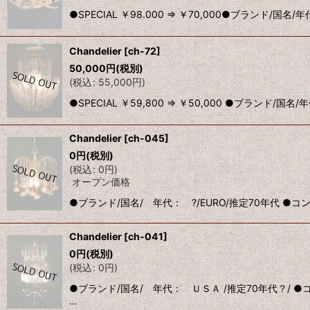
●SPECIAL ￥98.000 ⇒ ￥70,000●ブランド/国
Chandelier
[
ch-72
]
50,000
円
(税別)
(
税込
:
55,000
円
)
●SPECIAL ￥59,800 ⇒ ￥50,000 ●ブラン
Chandelier
[
ch-045
]
0
円
(税別)
(
税込
:
0
円
)
オープン価格
●ブランド/国名/ 年代： ?/EURO/推定70年代 ●
Chandelier
[
ch-041
]
0
円
(税別)
(
税込
:
0
円
)
●ブランド/国名/ 年代： ＵＳＡ /推定70年代？/ 
…