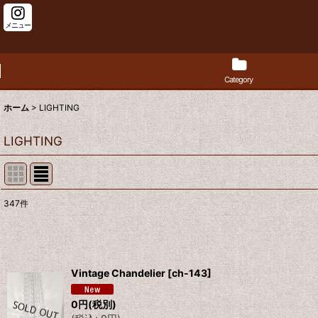
メニュー
Category
ホーム
>
LIGHTING
LIGHTING
347
件
サブカテゴリ
:
表示数
:
Vintage Chandelier
[
ch-143
]
並び順
:
0
円
(税別)