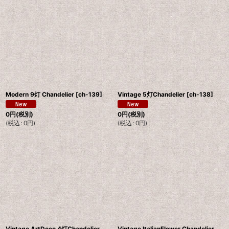
Modern 9灯 Chandelier
[
ch-139
]
Vintage 5灯Chandelier
[
ch-138
]
0
円
(税別)
0
円
(税別)
(
税込
:
0
円
)
(
税込
:
0
円
)
Vintage ArtDeco 4灯Chandelier
Vintage ItalianFlower Chandelier