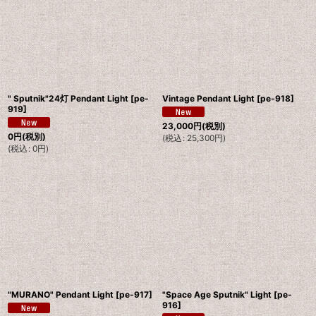
" Sputnik"24灯 Pendant Light
[
pe-
Vintage Pendant Light
[
pe-918
]
919
]
23,000
円
(税別)
0
円
(税別)
(
税込
:
25,300
円
)
(
税込
:
0
円
)
"MURANO" Pendant Light
[
pe-917
]
"Space Age Sputnik" Light
[
pe-
916
]