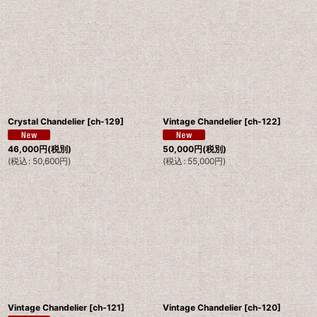
Crystal Chandelier
[
ch-129
]
Vintage Chandelier
[
ch-122
]
46,000
円
(税別)
50,000
円
(税別)
(
税込
:
50,600
円
)
(
税込
:
55,000
円
)
Vintage Chandelier
[
ch-121
]
Vintage Chandelier
[
ch-120
]