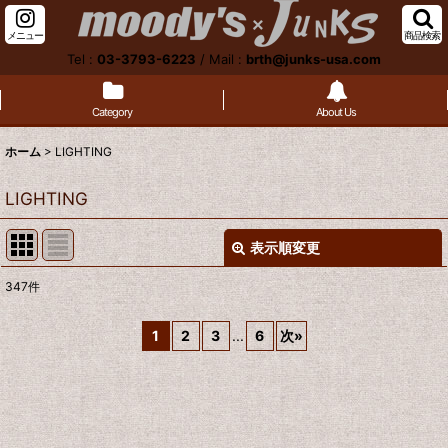
メニュー
商品検索
Tel :
03-3793-6223
/
Mail :
brth@junks-usa.com
Category
About Us
ホーム
>
LIGHTING
LIGHTING
表示順変更
閉じる
347
件
サブカテゴリ
:
1
2
3
...
6
次
»
表示数
:
並び順
: